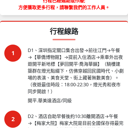
行程已經過期或作廢;
方便獲取更多行程，請聯繫我們的工作人員。
行程線路
D1、深圳指定關口集合出發→前往江門→午餐
1
→【華僑博物館】→提前入住酒店→乘車外出夜
遊開平新地標【夢回開平·喬海華韻】（騎樓建
築群在燈光點綴下，仿佛穿越回民國時代、小劇
場的表演、美食天堂、街上藏著無數美食）。

（夜遊最佳時段：18:00-22:30，燈光秀和夜市
同步開啟！）
開平.華美達酒店/同級
D2、酒店自助早餐後約10:30離開酒店→午餐
2
→【梅家大院】梅家大院是目前全國保存得最完