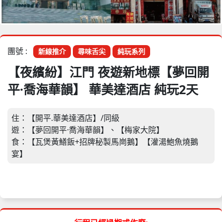
團號 :
新線推介
尋味舌尖
純玩系列
【夜繽紛】江門 夜遊新地標【夢回開
平·喬海華韻】 華美達酒店 純玩2天
住：【開平.華美達酒店】/同級
遊：【夢回開平·喬海華韻】、【梅家大院】
食：【瓦煲黃鱔飯+招牌秘製馬崗鵝】【灌湯鮑魚燒鵝
宴】