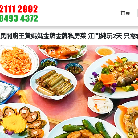
首頁
民間廚王黃媽媽金牌金牌私房菜 江門純玩2天 只需$