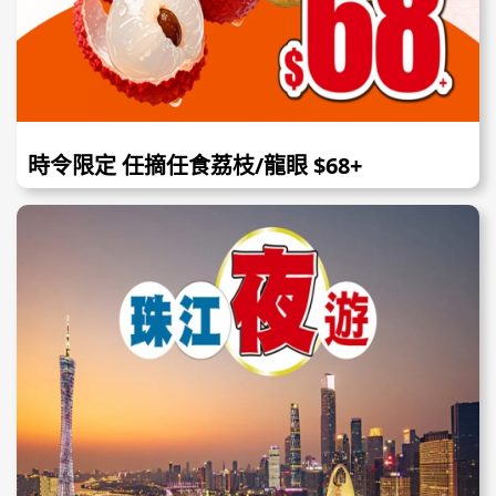
時令限定 任摘任食荔枝/龍眼 $68+