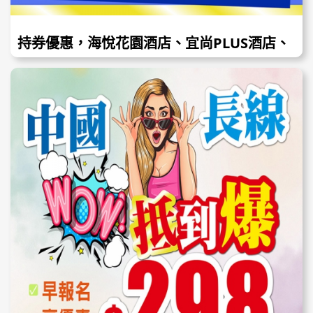
持券優惠，海悅花園酒店、宜尚PLUS酒店、
御臨門溫泉酒店，任你揀，純玩只需$68+