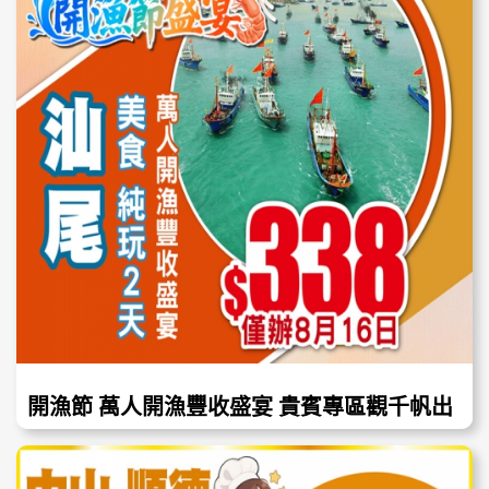
開漁節 萬人開漁豐收盛宴 貴賓專區觀千帆出
海 的壯觀場面 ！