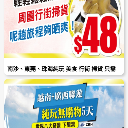
南沙、東莞、珠海純玩 美食 行街 掃貨 只需
$48起