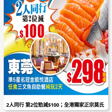
宗莫氏雞煲，$68起！
2人同行 第2位勁減$100；全港獨家正宗莫氏