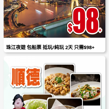
珠江夜遊 包船票 抵玩/純玩 2天 只需$98+