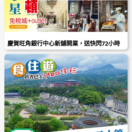
慶賀旺角銀行中心新舖開業，送快閃72小時
優惠！