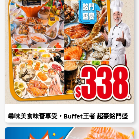
尋味美食味蕾享受，Buffet王者 超豪銘門盛
宴/君濠酒店/海悅酒店三文魚海鮮自助餐/正