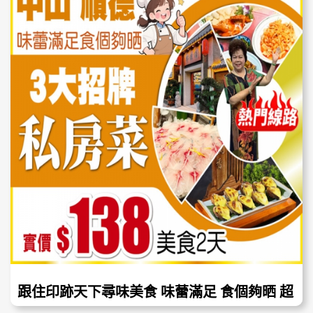
跟住印跡天下尋味美食 味蕾滿足 食個夠晒 超