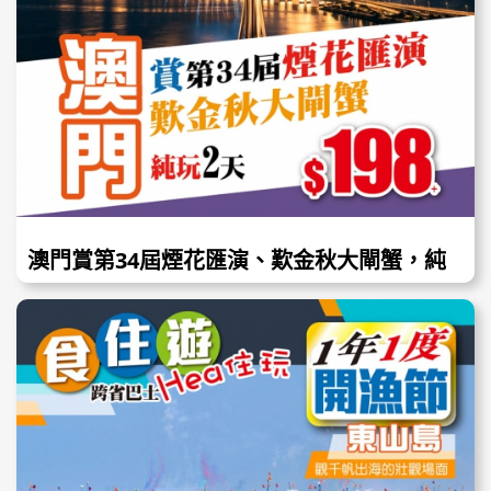
澳門賞第34屆煙花匯演、歎金秋大閘蟹，純
玩無購物2天