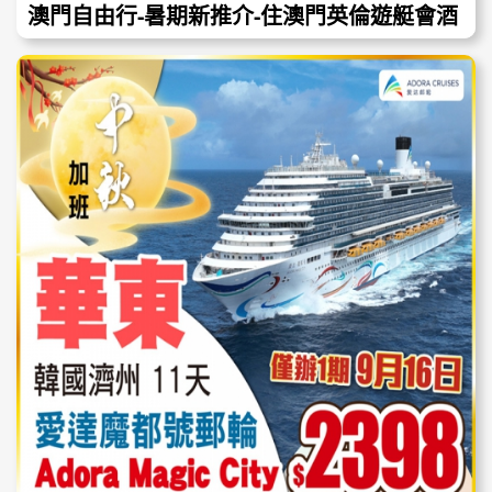
澳門自由行-暑期新推介-住澳門英倫遊艇會酒
店 食小飛象葡國餐-純玩無購物唔聽書-免行程
小費 只需$898!!!