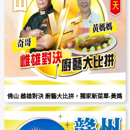
佛山 雌雄對決 廚藝大比拼，獨家新菜單-黃媽
媽私房菜&奇哥私房菜，純玩2天，$198