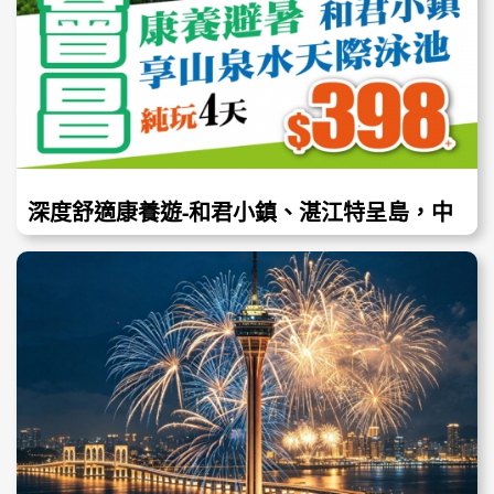
深度舒適康養遊-和君小鎮、湛江特呈島，中
秋呈獻送金九月餅