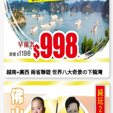
越南+廣西 兩省聯遊 世界八大奇景の下龍灣
打卡南寧之夜 動車5天