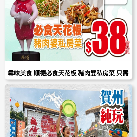
尋味美食 順德必食天花板 豬肉婆私房菜 只需
38蚊！