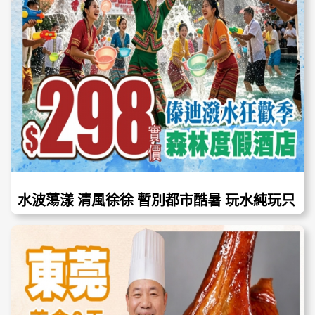
水波蕩漾 清風徐徐 暫別都市酷暑 玩水純玩只
需$198+