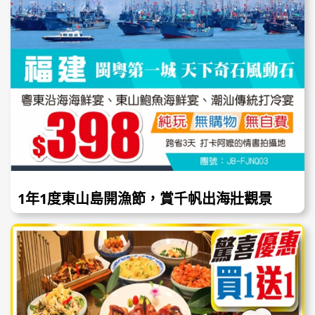
1年1度東山島開漁節，賞千帆出海壯觀景
象，食海鮮珍饈美味！