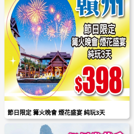
節日限定 篝火晚會 煙花盛宴 純玩3天