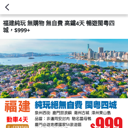
福建純玩 無購物 無自費 高鐵4天 暢遊閩粵四
城，$999+