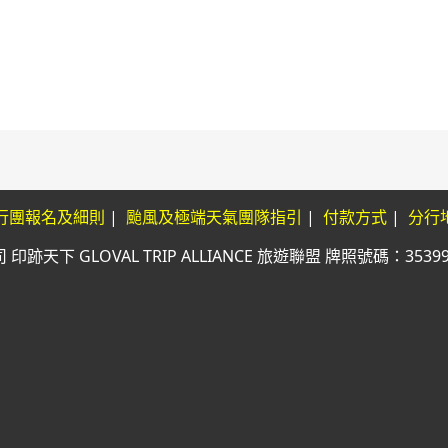
行團報名及細則
|
颱風及極端天氣團隊指引
|
付款方式
|
分行
印跡天下 GLOVAL TRIP ALLIANCE 旅遊聯盟 牌照號碼：353