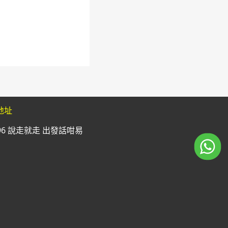
地址
996 說走就走 出發話咁易