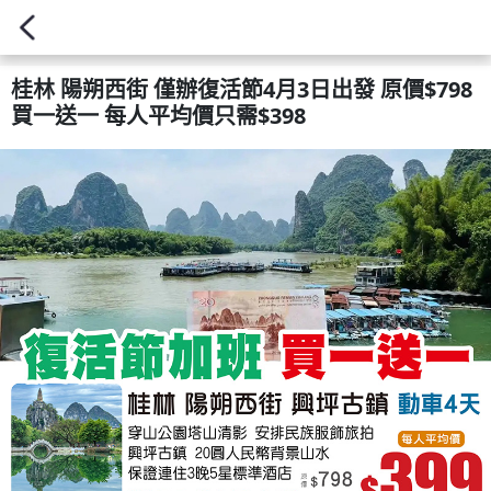
桂林 陽朔西街 僅辦復活節4月3日出發 原價$798
買一送一 每人平均價只需$398