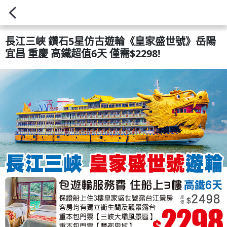
長江三峽 鑽石5星仿古遊輪《皇家盛世號》岳陽
宜昌 重慶 高鐵超值6天 僅需$2298!