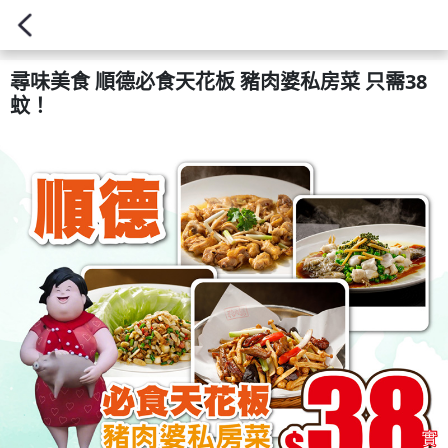
尋味美食 順德必食天花板 豬肉婆私房菜 只需38
蚊！