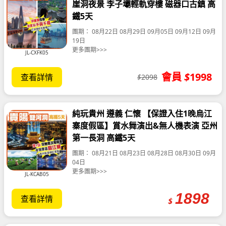
崖洞夜景 李子壩輕軌穿樓 磁器口古鎮 高
鐵5天
團期：
08月22日
08月29日
09月05日
09月12日
09月
19日
更多團期>>>
JL-CXFK05
會員
$
1998
查看詳情
$
2098
純玩貴州 遵義 仁懷 【保證入住1晚烏江
寨度假區】賞水舞演出&無人機表演 亞州
第一長洞 高鐵5天
團期：
08月21日
08月23日
08月28日
08月30日
09月
04日
更多團期>>>
JL-KCAB05
1898
查看詳情
$