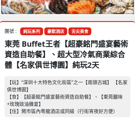
團號 :
純玩系列
豪歎酒店
舌尖美食
東莞 Buffet王者【超豪銘門盛宴藝術
資造自助餐】、超大型冷氣商業綜合
體【名家俱世博園】純玩2天
【玩】“深圳十大特色文化街區”之一【南頭古城】 【名家
俱世博園】
【食】【超豪銘門盛宴藝術資造自助餐】、【東莞臘味
+玫瑰豉油雞宴】
【住】鬧市區內粵龍酒店或同級（行街宵夜好方便）