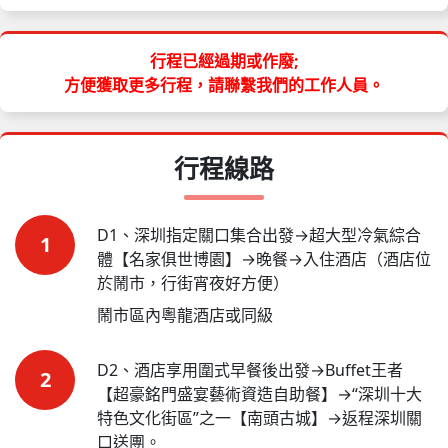
行程已經過期或作廢;
方便獲取更多行程，請聯繫我們的工作人員。
行程線路
D1、深圳指定關口集合出發‌→超大型冷氣綜合
1
體【名家俱世博園】‌→晚餐→入住酒店（酒店位
於鬧市，行街宵夜好方便）
鬧市區內粵龍酒店或同級
D2、酒店享用圍式早餐後出發→Buffet王者
2
【超豪銘門盛宴藝術資造自助餐】‌→“深圳十大
特色文化街區”之一【南頭古城】‌→返程深圳關
口送團。