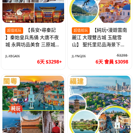
【長安•尋秦記
【純玩•漫遊雲南
超值抵玩
超值抵玩
】秦始皇兵馬俑 大唐不夜
麗江 大理雙古城 玉龍雪
城 永興坊品美食 三原城隍
山】 聖托里尼品海景下午
廟 西安高鐵6天
茶 昆明高鐵6天
$3298
JL-XBGA06
JL-YNGJ06
6天 $3298+
6天 會員 $3098