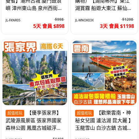
雙省】潮州古城 廈門鼓浪
購物）【湖南郴州】東江
嶼 漳州東山島 泉州西街
湖賞霧 船遊大東江 蘇仙嶺
《位上.石斛肉汁燉鮑魚》
夜遊裕後街 高鐵3天
$998
$1298
JL-FKNR05
JL-WNOK03X
超值抵玩5天
5天 會員 $898
3天 會員 $1198
【優享張家界】
【歡樂雲南・神
超值抵玩
超值抵玩
武陵源風景區 張家界國家
秘女兒國 瀘沽湖 昆大麗 】
森林公園 鳳凰古城磁浮觀
玉龍雪山 白沙古鎮 古城風
光快線 袁家界 天子山 高鐵
情 昆明 動車 8天