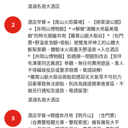
湯湖名宿大酒店
酒店早餐→【南山火炬廣場】、【挹翠湖公園】
2
→【井岡山博物館】*→解鎖“湘贛大地最美傷
痕”的時光褶皺井崗【羅霄山脈大裂谷】*（包門
票+野溫泉泡腳+遊船）遊覽鬼斧神工的山體大
斷裂景觀、體驗冰火兩重天野溫泉→入住酒店
*【井岡山博物館】如遇週一閉館則改去【茨坪
毛澤東同志舊居】參觀，無任何費用退返，客人
不得藉故投訴或要求賠償，敬請諒解!

*羅霄山脈大裂谷遊船如遇惡劣天氣等不可抗力
因素導致無法遊船，則改為饒道開車進景區，不
做另行通知及退款，敬請留意!
湯湖名宿大酒店
酒店早餐→嫦娥奔月地【明月山】（含門票）
3
（自費雙程觀光車、雙程索道）擁有擁有大平