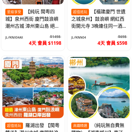
【純玩 閩粵四
【福建廈門 世遺
星級享受
超值抵玩
城】泉州西街 廈門鼓浪嶼
之城泉州】鼓浪嶼 網紅西
潮州古城 漳州東山島 絕無
街開元寺 3晚連住同一酒
自費 福建動車4天
店 免搬行李 動車4天
$1498
$698
JL-FKNX04AX
JL-FKNN04
4天 會員 $1198
4天 會員 $598
羅湖出發 【閩粵
（純玩無自費無
超值抵玩
高鐵精選