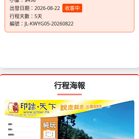
小童：$498
出發日期：2026-08-22
收客中
09月26日
星期六
$598
$498
收客中
行程天數：
5
天
編號：
JL-KWYG05-20260822
行程海報