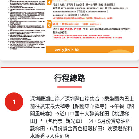
行程線路
深圳羅湖口岸／深圳灣口岸集合→乘坐國內巴士
1
前往廣東最大禪寺【韶關東華禪寺】→午餐《韶
關風味宴》→遂川中國十大醉美梯田【桃源梯
田】*（包門票+觀光車）（4、5月份賞綠油稻
穀梯田，6月份賞金黃色稻穀梯田）晚觀燈光和
水簾秀→入住酒店