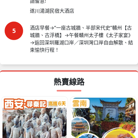
請留意!
遂川湯湖民宿大酒店
酒店早餐→“一座古城牆、半部宋代史”贛州【古
5
城牆、古浮橋】→午餐贛州太子樓《太子家宴》
→返回深圳羅湖口岸／深圳灣口岸自由解散、結
束愉快行程！
熱賣線路