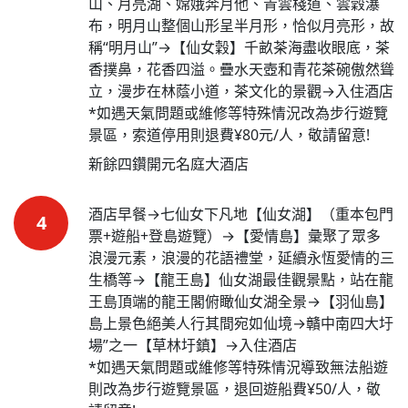
山、月亮湖、嫦娥奔月他、青雲棧道、雲穀瀑
布，明月山整個山形呈半月形，恰似月亮形，故
稱“明月山”→【仙女穀】千畝茶海盡收眼底，茶
香撲鼻，花香四溢。疊水天壺和青花茶碗傲然聳
立，漫步在林蔭小道，茶文化的景觀→入住酒店

*如遇天氣問題或維修等特殊情況改為步行遊覽
景區，索道停用則退費¥80元/人，敬請留意!
新餘四鑽開元名庭大酒店
酒店早餐→七仙女下凡地【仙女湖】（重本包門
4
票+遊船+登島遊覽）→【愛情島】彙聚了眾多
浪漫元素，浪漫的花語禮堂，延續永恆愛情的三
生橋等→【龍王島】仙女湖最佳觀景點，站在龍
王島頂端的龍王閣俯瞰仙女湖全景→【羽仙島】
島上景色絕美人行其間宛如仙境→贛中南四大圩
場”之一【草林圩鎮】→入住酒店

*如遇天氣問題或維修等特殊情況導致無法船遊
則改為步行遊覽景區，退回遊船費¥50/人，敬