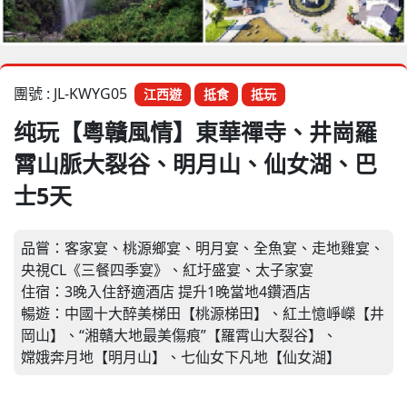
團號 : JL-KWYG05
江西遊
抵食
抵玩
纯玩【粵贛風情】東華禪寺、井崗羅
霄山脈大裂谷、明月山、仙女湖、巴
士5天
品嘗：客家宴、桃源鄉宴、明月宴、全魚宴、走地雞宴、
央視CL《三餐四季宴》、紅圩盛宴、太子家宴
住宿：3晚入住舒適酒店 提升1晚當地4鑽酒店
暢遊：中國十大醉美梯田【桃源梯田】、紅土憶崢嶸【井
岡山】、“湘贛大地最美傷痕”【羅霄山大裂谷】、
嫦娥奔月地【明月山】、七仙女下凡地【仙女湖】