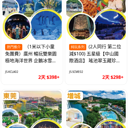
（1米以下小童
(2人同行 第二位
熱門推介
純玩系列
免團費）廣州 暢玩雙樂園
減$100) 五星級【中山國
極地海洋世界 企鵝冰雪世
際酒店】 瑤池翠玉藏珍盅
界 純玩2天
海鮮自助晚餐 純玩2天
JS-KCLA02
JS-SCME02
2天 $398+
2天 $298+