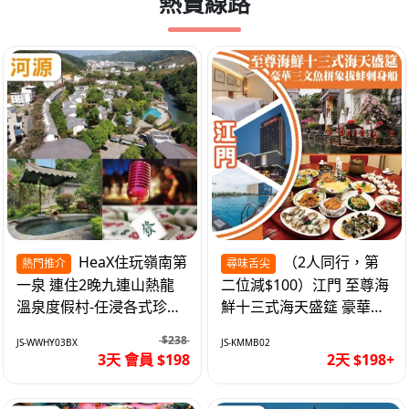
熱賣線路
HeaX住玩嶺南第
（2人同行，第
熱門推介
尋味舌尖
一泉 連住2晚九連山熱龍
二位減$100）江門 至尊海
溫泉度假村-任浸各式珍稀
鮮十三式海天盛筵 豪華三
含氡溫泉 純玩3天
文魚拼象拔蚌刺身船 純玩
$238
JS-WWHY03BX
JS-KMMB02
2天
3天 會員 $198
2天 $198+