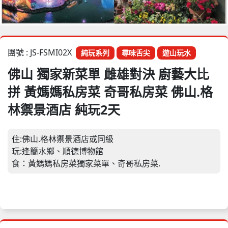
團號 : JS-FSMI02X
純玩系列
尋味舌尖
遊山玩水
佛山 獨家新菜單 雌雄對決 廚藝大比
拼 黃媽媽私房菜 奇哥私房菜 佛山.格
林禦景酒店 純玩2天
住:佛山.格林禦景酒店或同級
玩:逢簡水鄉、順德博物館
食：黃媽媽私房菜獨家菜單、奇哥私房菜.