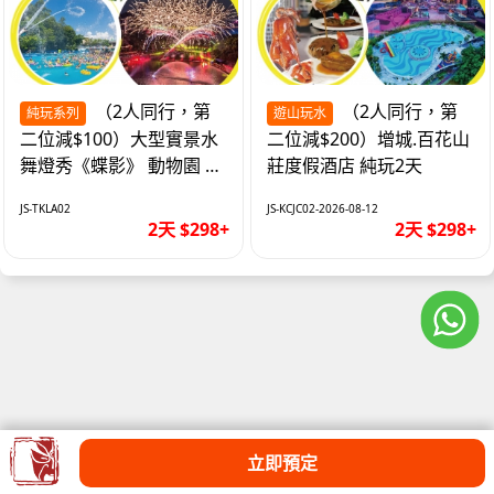
（2人同行，第
（2人同行，第
純玩系列
遊山玩水
二位減$100）大型實景水
二位減$200）增城.百花山
舞燈秀《蝶影》 動物園 水
莊度假酒店 純玩2天
上樂園 入住隱賢山莊酒店
JS-TKLA02
JS-KCJC02-2026-08-12
純玩2天
2天 $298+
2天 $298+
立即預定