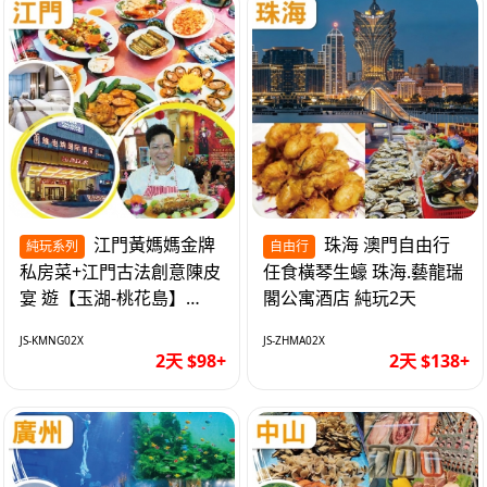
江門黃媽媽金牌
珠海 澳門自由行
純玩系列
自由行
私房菜+江門古法創意陳皮
任食橫琴生蠔 珠海.藝龍瑞
宴 遊【玉湖-桃花島】
閣公寓酒店 純玩2天
【中嘉維也納國際酒店】
JS-KMNG02X
JS-ZHMA02X
純玩2天
2天 $98+
2天 $138+