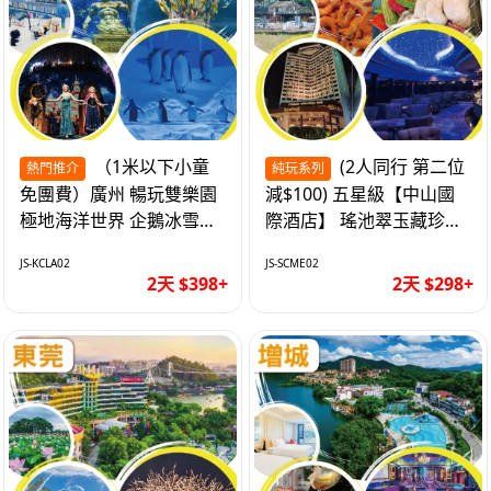
（1米以下小童
(2人同行 第二位
熱門推介
純玩系列
免團費）廣州 暢玩雙樂園
減$100) 五星級【中山國
極地海洋世界 企鵝冰雪世
際酒店】 瑤池翠玉藏珍盅
界 純玩2天
海鮮自助晚餐 純玩2天
JS-KCLA02
JS-SCME02
2天 $398+
2天 $298+