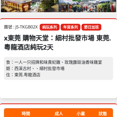
團號 : JS-TKGB02X
純玩系列
年貨系列
節日加班
x東莞 購物天堂：細村批發市場 東莞.
粵龍酒店純玩2天
食：一人一只招牌和味貴妃雞、玫瑰露豉油香味雞宴
遊：西溪古村、、細村批發市場
住：東莞.粵龍酒店
時間
成人
小童
狀態