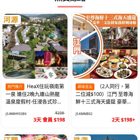
HeaX住玩嶺南第
（2人同行，第
熱門推介
尋味舌尖
一泉 連住2晚九連山熱龍
二位減$100）江門 至尊海
溫泉度假村-任浸各式珍稀
鮮十三式海天盛筵 豪華三
含氡溫泉 純玩3天
文魚拼象拔蚌刺身船 純玩
$238
JS-WWHY03BX
JS-KMMB02
2天
3天 會員 $198
2天 $198+