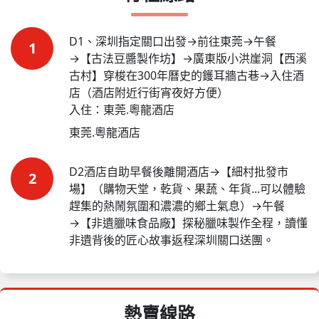
D1、深圳指定關口出發→前往東莞→午餐
1
→【古法豆醬製作坊】→廣東版小洪崖洞【西溪
古村】穿梭在300年曆史的鑊耳牆古巷→入住酒
店（酒店附近行街宵夜好方便）

入住：東莞.粵龍酒店
東莞.粵龍酒店
D2酒店自助早餐後離開酒店→【細村批發市
2
場】（購物天堂，乾貨、果蔬、年貨...可以體驗
趕集的熱鬧氛圍和濃濃的鄉土氣息）→午餐
→【非遺臘味食品廠】探秘臘味製作全程，讀懂
非遺背後的匠心故事返程深圳關口送團。
熱賣線路