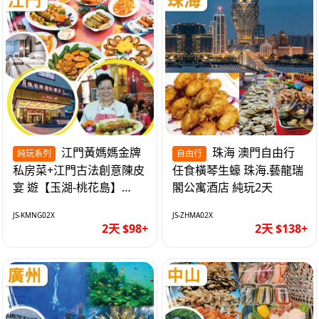
江門黃媽媽金牌
珠海 澳門自由行
純玩系列
自由行
私房菜+江門古法創意陳皮
任食橫琴生蠔 珠海.藝龍瑞
宴 遊【玉湖-桃花島】
閣公寓酒店 純玩2天
【中嘉維也納國際酒店】
JS-KMNG02X
JS-ZHMA02X
純玩2天
2天 $98+
2天 $138+